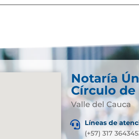
Notaría Ún
Círculo de
Valle del Cauca
Líneas de atenc

(+57) 317 364345