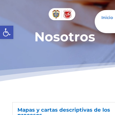
Inicio
Abrir barra de herramientas
Nosotros
Mapas y cartas descriptivas de los
procesos