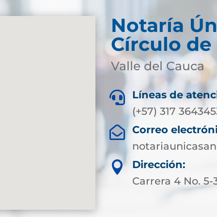
Notaría Ún
Círculo de
Valle del Cauca
Líneas de atenc

(+57) 317 364345
Correo electrón

notariaunicasa
Dirección:

Carrera 4 No. 5-