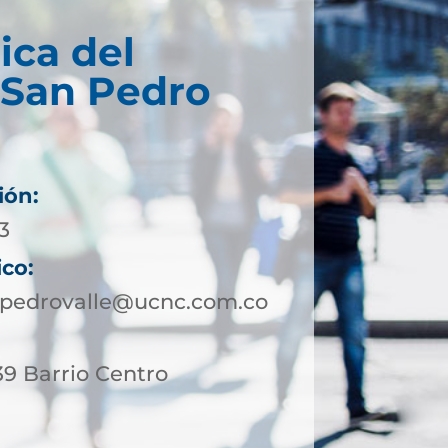
ica del
 San Pedro
ión:
3
ico:
npedrovalle@ucnc.com.co
39 Barrio Centro