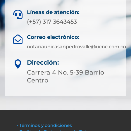
Líneas de atención:

(+57) 317 3643453
Correo electrónico:

notariaunicasanpedrovalle@ucnc.com.co
Dirección:

Carrera 4 No. 5-39 Barrio
Centro
• Términos y condiciones