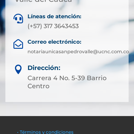
Líneas de atención:

(+57) 317 3643453
Correo electrónico:

notariaunicasanpedrovalle@ucnc.com.co
Dirección:

Carrera 4 No. 5-39 Barrio
Centro
• Términos y condiciones