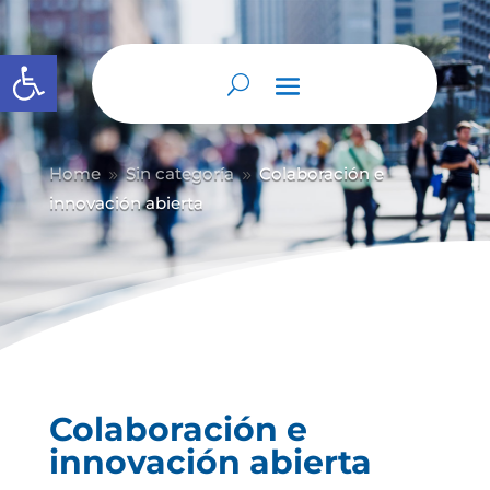
Abrir barra de herramientas
Home
Sin categoría
Colaboración e
9
9
innovación abierta
Colaboración e
innovación abierta