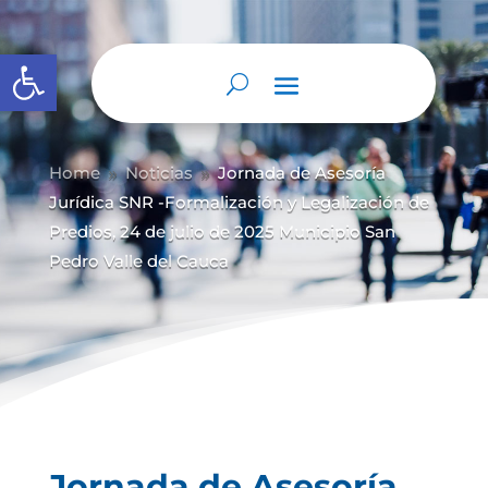
Abrir barra de herramientas
Home
Noticias
Jornada de Asesoría
9
9
Jurídica SNR -Formalización y Legalización de
Predios, 24 de julio de 2025 Municipio San
Pedro Valle del Cauca
Jornada de Asesoría