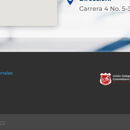

Carrera 4 No. 5-
onales
22