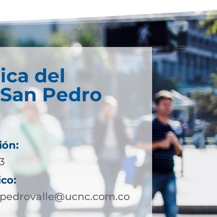
ica del
 San Pedro
ión:
3
ico:
npedrovalle@ucnc.com.co