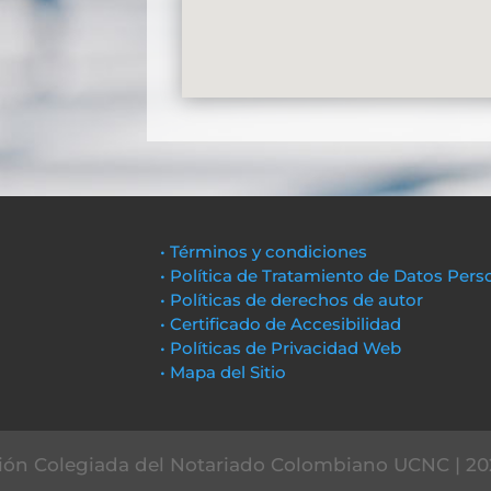
• Términos y condiciones
• Política de Tratamiento de Datos Pers
• Políticas de derechos de autor
• Certificado de Accesibilidad
• Políticas de Privacidad Web
• Mapa del Sitio
ón Colegiada del Notariado Colombiano UCNC | 20