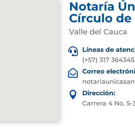
Notaría Ún
Círculo de
Valle del Cauca
Líneas de atenc

(+57) 317 364345
Correo electrón

notariaunicasa
Dirección:

Carrera 4 No. 5-