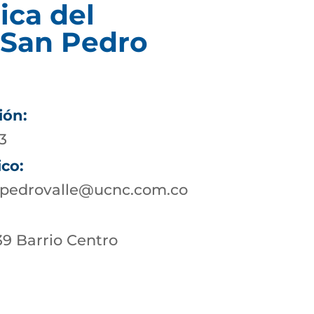
ica del
 San Pedro
ión:
3
ico:
npedrovalle@ucnc.com.co
39 Barrio Centro