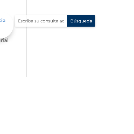
cia
.
rial