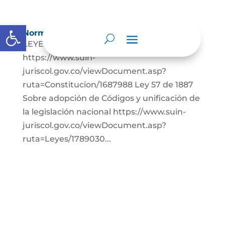
Abrir barra de herramientas
Normatividad
LEYES: Constitución Política de Colombia.
https://www.suin-
juriscol.gov.co/viewDocument.asp?
ruta=Constitucion/1687988 Ley 57 de 1887
Sobre adopción de Códigos y unificación de
la legislación nacional https://www.suin-
juriscol.gov.co/viewDocument.asp?
ruta=Leyes/1789030...