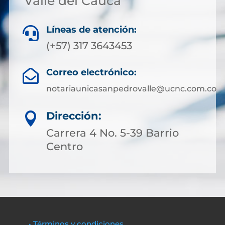
Valle del Cauca
Líneas de atención:

(+57) 317 3643453
Correo electrónico:

notariaunicasanpedrovalle@ucnc.com.co
Dirección:

Carrera 4 No. 5-39 Barrio
Centro
• Términos y condiciones