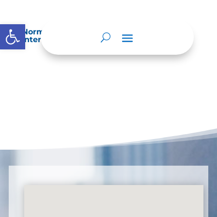
Abrir barra de herramientas
Normatividad especial que les aplique de
interés.