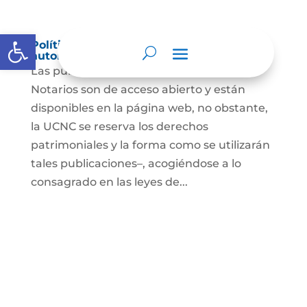
Abrir barra de herramientas
Política de derechos de autor y/o
autorización de uso sobre los contenidos
Las publicaciones de la UCNC y de los
Notarios son de acceso abierto y están
disponibles en la página web, no obstante,
la UCNC se reserva los derechos
patrimoniales y la forma como se utilizarán
tales publicaciones–, acogiéndose a lo
consagrado en las leyes de...