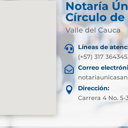
Notaría Ún
Círculo de
Valle del Cauca
Líneas de atenc

(+57) 317 364345
Correo electrón

notariaunicasa
Dirección:

Carrera 4 No. 5-