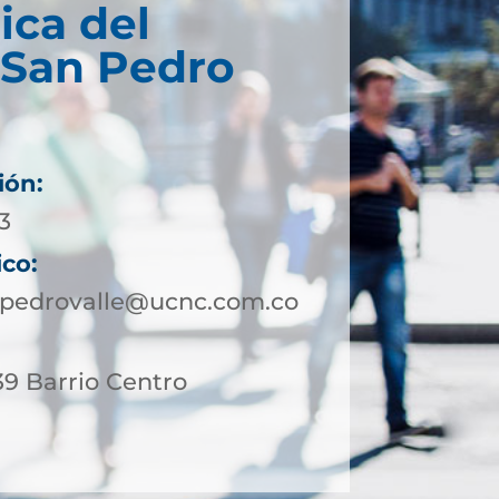
ica del
 San Pedro
ión:
3
ico:
npedrovalle@ucnc.com.co
39 Barrio Centro