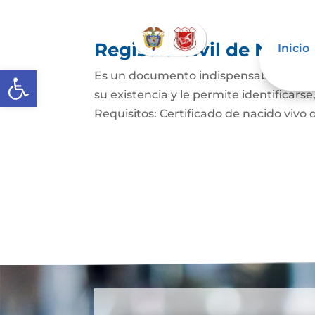
Registro Civil de Naci
Inicio
Abrir barra de herramientas
Es un documento indispensable mediant
su existencia y le permite identificars
Requisitos: Certificado de nacido vivo d