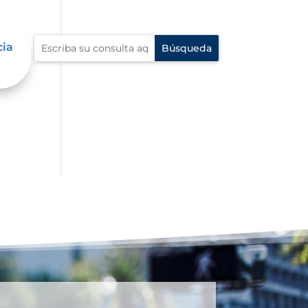
cia
dad