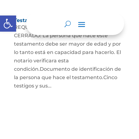
Abrir barra de herramientas
Testamento Cerrado
REQUISITOS PARA EL TESTAMENTO
CERRADO: La persona que hace este
testamento debe ser mayor de edad y por
lo tanto está en capacidad para hacerlo. El
notario verificara esta
condición.Documento de identificación de
la persona que hace el testamento.Cinco
testigos y sus...