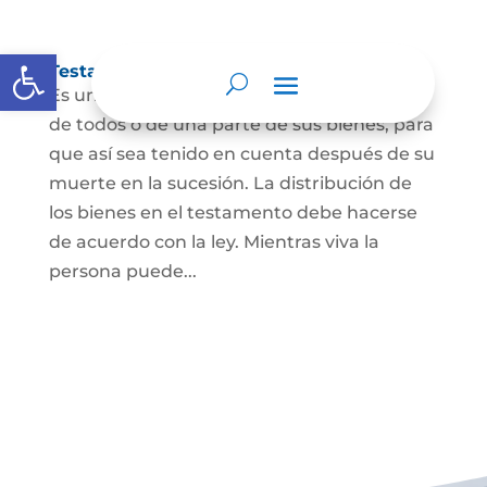
Abrir barra de herramientas
Testamento
Es un acto por el cual una persona dispone
de todos o de una parte de sus bienes, para
que así sea tenido en cuenta después de su
muerte en la sucesión. La distribución de
los bienes en el testamento debe hacerse
de acuerdo con la ley. Mientras viva la
persona puede...